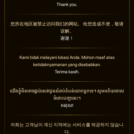
Thank you.
您所在地区被禁止访问我们的网站。 给您造成不便，敬请
谅解。
谢谢！
Kami tidak melayani lokasi Anda. Mohon maaf atas
ketidaknyamanan yang disebabkan.
Terima kasih.
យើងខ្ញុំមិនអាចផ្តល់សេវាជូនសំរាប់តំបន់លោកអ្នកទេ។ សូមអភ័យទោស
ចំពោះបញ្ហានេះ។
អរគុណ
저희는 고객님이 계신 지역에는 서비스를 제공하지 않습니
다.