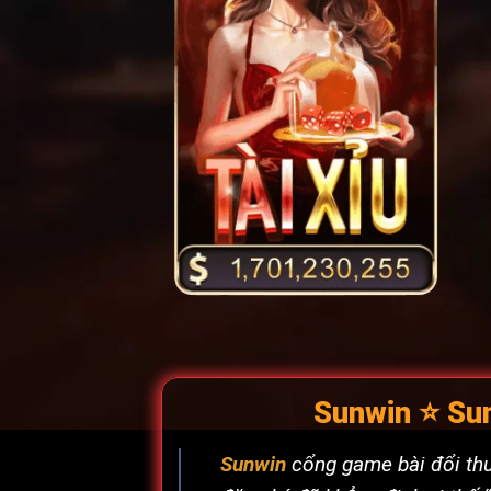
Sunwin ⭐️ Su
Sunwin
cổng game bài đổi thư