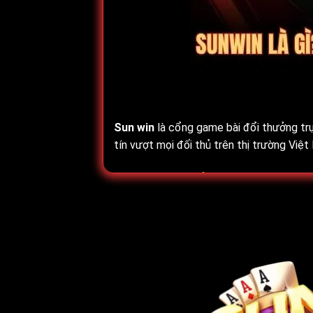
Sun win
là cổng game bài đổi thưởng tr
tín vượt mọi đối thủ trên thị trường Việt
Hành trình khẳng định vị thế ô
Từ khoảnh khắc ra mắt năm 2019 cho đến
chơi chứng kiến và xác nhận.
Thương hiệu tên: Sunwin (Game Bài Ma
CEO Đại diện: Trần Văn Tràng
Link vào không bị chặn:
https://m-su