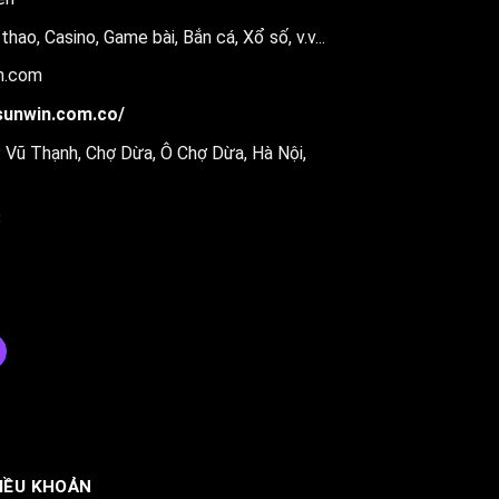
thao, Casino, Game bài, Bắn cá, Xổ số, v.v...
in.com
sunwin.com.co/
P. Vũ Thạnh, Chợ Dừa, Ô Chợ Dừa, Hà Nội,
8
i chơi thông minh bắt buộc phải hỏi trước
ở vận hành tại Macau và nhiều thị trường
quyền cấp phép và giám sát toàn bộ hoạt
ĐIỀU KHOẢN
ng tại hơn 15 quốc gia.