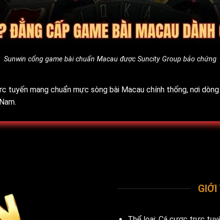
Sunwin cổng game bài chuẩn Macau được Suncity Group bảo chứng
ực tuyến mang chuẩn mực sòng bài Macau chính thống, nơi dòng t
 Nam.
ng trùm đổi thưởng
 hôm nay, Sunwin không đi lên bằng lời hứa, mà bằng từng mốc 
 Cao) online
GIỚI
nwin.com.co/
Thể loại: Cá cược trực tuy