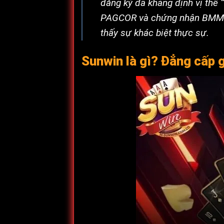
đăng ký đã khẳng định vị thế
PAGCOR và chứng nhận BMM Tes
thấy sự khác biệt thực sự.
Sunwin là gì? Đẳng cấp 