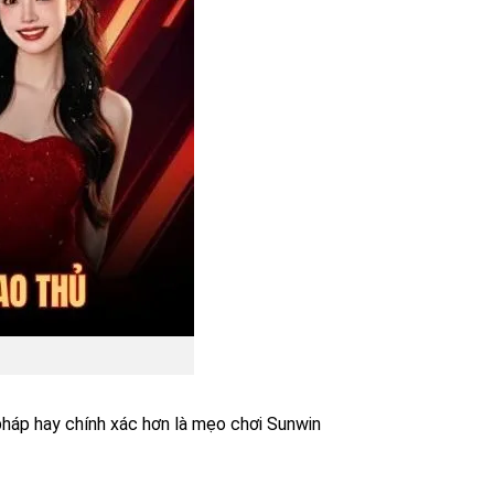
pháp hay chính xác hơn là mẹo chơi Sunwin