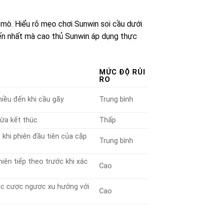
n mò. Hiểu rõ mẹo chơi Sunwin soi cầu dưới
biến nhất mà cao thủ Sunwin áp dụng thực
MỨC ĐỘ RỦI
RO
hiều đến khi cầu gãy
Trung bình
vừa kết thúc
Thấp
khi phiên đầu tiên của cặp
Trung bình
iên tiếp theo trước khi xác
Cao
hắc cược ngược xu hướng với
Cao