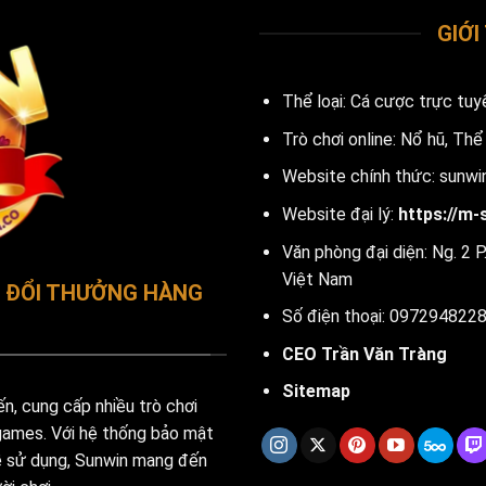
GIỚI
Thể loại: Cá cược trực tuy
Trò chơi online: Nổ hũ, Thể 
Website chính thức: sunw
Website đại lý:
https://m-
Văn phòng đại diện: Ng. 2 
Việt Nam
C ĐỔI THƯỞNG HÀNG
Số điện thoại: 097294822
CEO Trần Văn Tràng
Sitemap
n, cung cấp nhiều trò chơi
 games. Với hệ thống bảo mật
dễ sử dụng, Sunwin mang đến