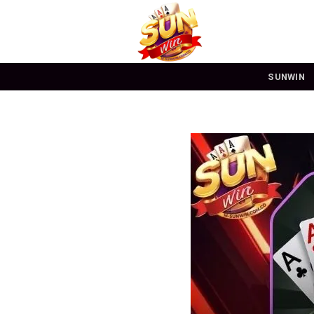
Bỏ
qua
nội
dung
SUNWIN