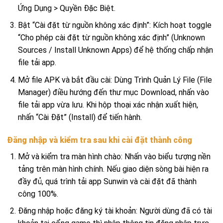
Ứng Dụng > Quyền Đặc Biệt.
Bật “Cài đặt từ nguồn không xác định”: Kích hoạt toggle
“Cho phép cài đặt từ nguồn không xác định” (Unknown
Sources / Install Unknown Apps) để hệ thống chấp nhận
file tải app.
Mở file APK và bắt đầu cài: Dùng Trình Quản Lý File (File
Manager) điều hướng đến thư mục Download, nhấn vào
file tải app vừa lưu. Khi hộp thoại xác nhận xuất hiện,
nhấn “Cài Đặt” (Install) để tiến hành.
Đăng nhập và kiểm tra sau khi cài đặt thành công
Mở và kiểm tra màn hình chào: Nhấn vào biểu tượng nền
tảng trên màn hình chính. Nếu giao diện sòng bài hiện ra
đầy đủ, quá trình tải app Sunwin và cài đặt đã thành
công 100%.
Đăng nhập hoặc đăng ký tài khoản: Người dùng đã có tài