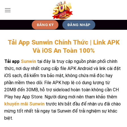
Bỏ
qua
nội
dung
ĐĂNG KÝ
ĐĂNG NHẬP
Tải App Sunwin Chính Thức | Link APK
Và iOS An Toàn 100%
Tải app
Sunwin
tại đây là truy cập nguồn phân phối chính
thức, nơi duy nhất cung cấp file APK Android và link cài đặt
iOS sạch, đã kiểm tra bảo mật, không chứa mã độc hay
phần mềm theo dõi. File APK hợp lệ có dung lượng từ
20MB đến 30MB, hỗ trợ sideload hoàn toàn không cần CH
Play hay App Store. Người dùng mới nên tham khảo thêm
khuyến mãi Sunwin
trước khi bắt đầu để nhận ưu đãi chào
mừng tốt nhất tải ngay tại Sunwin để trải nghiệm sự khác
biệt.