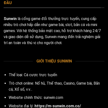
ĐẦU
Sunwin
là cổng game đổi thưởng trực tuyến, cung cấp
nhiều trò chơi hấp dẫn như game bài, slot, bắn cá và mini
games. Với hệ thống bảo mật cao, hỗ trợ khách hàng 24/7
và giao diện dễ sử dụng, Sunwin mang đến trải nghiệm giải
trí an toàn và thú vị cho người chơi.
GIỚI THIỆU SUNWIN
Thể loại: Cá cược trực tuyến
Trò chơi online: Nổ hũ, Thể thao, Casino, Game bài, Bắn
cá, Xổ số, v.v...
Website chính thức: sunwin.com
Website đại lý:
https://m-sunwin.com.co/