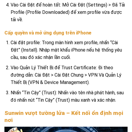
Vào Cài Đặt để hoàn tất: Mở Cài Đặt (Settings) > Đã Tải
Profile (Profile Downloaded) để xem profile vừa được
tải về.
Cấp quyền và mở ứng dụng trên iPhone
Cài đặt profile: Trong màn hình xem profile, nhấn “Cài
Đặt” (Install). Nhập mật khẩu iPhone nếu hệ thống yêu
cầu, sau đó xác nhận lần cuối.
Vào Quản Lý Thiết Bị để Trust Certificate: Đi theo
đường dẫn: Cài Đặt > Cài Đặt Chung > VPN Và Quản Lý
Thiết Bị (VPN & Device Management).
Nhấn “Tin Cậy” (Trust): Nhấn vào tên nhà phát hành, sau
đó nhấn nút “Tin Cậy” (Trust) màu xanh và xác nhận.
Sunwin vượt tường lửa – Kết nối ổn định mọi
nơi