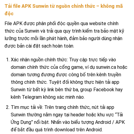
Tải file APK Sunwin từ nguồn chính thức – không mã
độc
File APK được phân phối độc quyền qua website chính
thức của Sunwin và trải qua quy trình kiểm tra bảo mật kỹ
lưỡng trước mỗi lần phát hành, đảm bảo người dùng nhận
được bản cài đặt sạch hoàn toàn.
Xác nhận nguồn chính thức: Truy cập trực tiếp vào
domain chính thức của cổng game, ví dụ sunwin.ca hoặc
domain tương đương được công bố trên kênh truyền
thông chính thức. Tuyệt đối không thực hiện tải app
Sunwin từ bất kỳ link bên thứ ba, group Facebook hay
kênh Telegram không xác minh nào.
Tìm mục tải về: Trên trang chính thức, nút tải app
Sunwin thường nằm ngay tại header hoặc khu vực “Tải
Ứng Dụng” nổi bật. Nhấn vào biểu tượng Android / APK
để bắt đầu quá trình download trên Android.