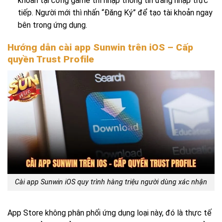
khoản tại cổng game thì nhập thông tin đăng nhập trực
tiếp. Người mới thì nhấn “Đăng Ký” để tạo tài khoản ngay
bên trong ứng dụng.
Hướng dẫn cài app Sunwin trên iOS – Cấp
quyền Trust Profile
Cài app Sunwin iOS quy trình hàng triệu người dùng xác nhận
App Store không phân phối ứng dụng loại này, đó là thực tế