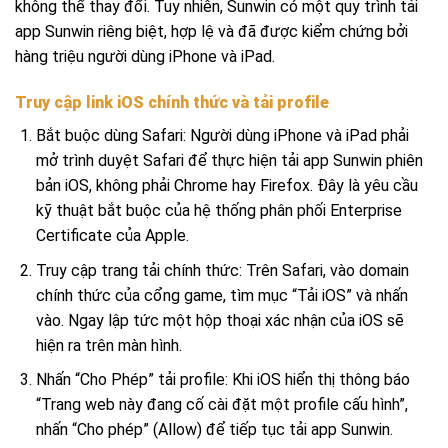
không thể thay đổi. Tuy nhiên, Sunwin có một quy trình tải
app Sunwin riêng biệt, hợp lệ và đã được kiểm chứng bởi
hàng triệu người dùng iPhone và iPad.
Truy cập link iOS chính thức và tải profile
Bắt buộc dùng Safari: Người dùng iPhone và iPad phải
mở trình duyệt Safari để thực hiện tải app Sunwin phiên
bản iOS, không phải Chrome hay Firefox. Đây là yêu cầu
kỹ thuật bắt buộc của hệ thống phân phối Enterprise
Certificate của Apple.
Truy cập trang tải chính thức: Trên Safari, vào domain
chính thức của cổng game, tìm mục “Tải iOS” và nhấn
vào. Ngay lập tức một hộp thoại xác nhận của iOS sẽ
hiện ra trên màn hình.
Nhấn “Cho Phép” tải profile: Khi iOS hiển thị thông báo
“Trang web này đang cố cài đặt một profile cấu hình”,
nhấn “Cho phép” (Allow) để tiếp tục tải app Sunwin.