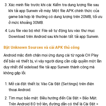
Xác minh file trước khi cài: Kiểm tra dung lượng file sau
khi tải app Sunwin về máy. Một file APK chính thức của
game bài hợp lệ thường có dung lượng trên 20MB, tối ưu
ở mức khoảng 30MB.
Lưu file vào bộ nhớ: File sẽ tự động lưu vào thư mục
Download trên Android sau khi hoàn tất tải app Sunwin.
Bật Unknown Sources và cài APK thủ công
Android mặc định chặn mọi ứng dụng cài từ ngoài CH Play
để bảo vệ thiết bị, vì vậy người dùng cần cấp quyền một lần
duy nhất để sideload file tải app Sunwin thành công mà
không gặp lỗi.
Mở cài đặt thiết bị: Vào Cài Đặt (Settings) trên điện
thoại Android.
Tìm mục bảo mật: Điều hướng đến Cài Đặt > Bảo Mật.
Trên Android 8.0 trở lên, đường dẫn có thể là Cài Đặt >