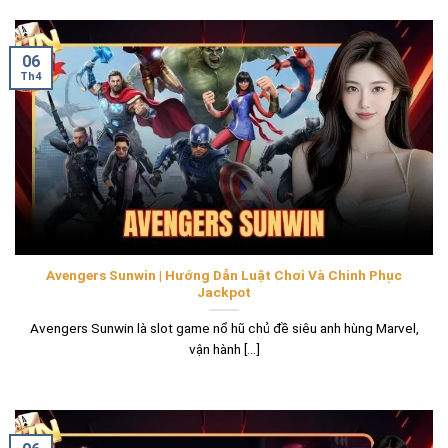
06
Th4
Avengers Sunwin | Hướng Dẫn Luật Chơi Và Chinh Phục
Jackpot
Avengers Sunwin là slot game nổ hũ chủ đề siêu anh hùng Marvel,
vận hành [...]