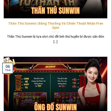
Thần Thú Sunwin | Bảng Thưởng Và Chiến Thuật Nhận Free
Spin
Thần Thú Sunwin là tựa slot chủ đề linh thú huyền bí được săn đón
[...]
06
Th4