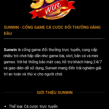
SUNWIN - CỔNG GAME CÁ CƯỢC ĐỔI THƯỞNG HÀNG
ĐẦU
Sunwin
là cổng game đổi thưởng trực tuyến, cung cấp
nhiều trò chơi hấp dẫn như game bài, slot, bắn cá và mini
games. Với hệ thống bảo mật cao, hỗ trợ khách hàng 24/7
và giao diện dễ sử dụng, Sunwin mang đến trải nghiệm giải
trí an toàn và thú vị cho người chơi.
GIỚI THIỆU SUNWIN
Thể loại: Cá cược trực tuyến