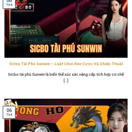
06
Th4
Sicbo Tài Phú Sunwin – Luật Chơi Kèo Cược Và Chiến Thuật
Sicbo tài phú Sunwin là biến thể xúc xắc nâng cấp tích hợp cơ chế
[...]
06
Th4