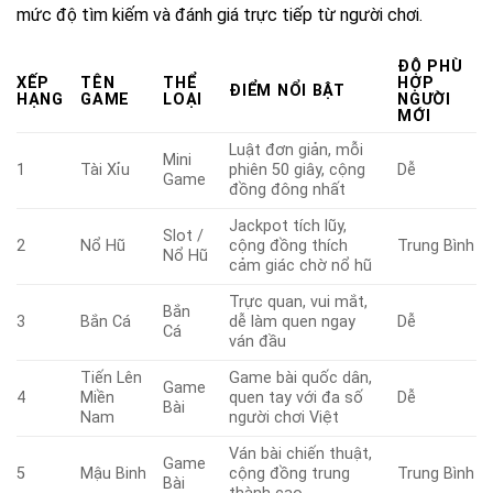
mức độ tìm kiếm và đánh giá trực tiếp từ người chơi.
ĐỘ PHÙ
XẾP
TÊN
THỂ
HỢP
ĐIỂM NỔI BẬT
HẠNG
GAME
LOẠI
NGƯỜI
MỚI
Luật đơn giản, mỗi
Mini
1
Tài Xỉu
phiên 50 giây, cộng
Dễ
Game
đồng đông nhất
Jackpot tích lũy,
Slot /
2
Nổ Hũ
cộng đồng thích
Trung Bình
Nổ Hũ
cảm giác chờ nổ hũ
Trực quan, vui mắt,
Bắn
3
Bắn Cá
dễ làm quen ngay
Dễ
Cá
ván đầu
Tiến Lên
Game bài quốc dân,
Game
4
Miền
quen tay với đa số
Dễ
Bài
Nam
người chơi Việt
Ván bài chiến thuật,
Game
5
Mậu Binh
cộng đồng trung
Trung Bình
Bài