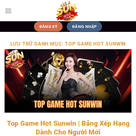
Bỏ
qua
nội
dung
ĐĂNG KÝ
ĐĂNG NHẬP
LƯU TRỮ DANH MỤC:
TOP GAME HOT SUNWIN
Top Game Hot Sunwin | Bảng Xếp Hạng
Dành Cho Người Mới